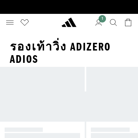
1
รองเท้าวิ่ง ADIZERO
ADIOS
ADIZERO ADIOS
ADIZERO PRIME
Lightweight distance racing shoes,
The high-stacked rac