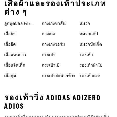
เสื้อผ้าและรองเท้าประเภท
ต่าง ๆ
ลูกฟุตบอล Fifa
กางเกงขาสั้น
หมวก
World Cup 26™
เสื้อผ้า
กางเกง
หมวกแก๊ป
เสื้อยืด
กางเกงวอร์ม
หมวกบักเก็ต
เสื้อแขนยาว
กระเป๋า
รองเท้า
เสื้อแจ็คเก็ต
กระเป๋าเป้
รองเท้าผ้าใบ
เสื้อฮู้ด
กระเป๋าสะพายข้าง
รองเท้าแตะ
รองเท้าวิ่ง ADIDAS ADIZERO
ADIOS