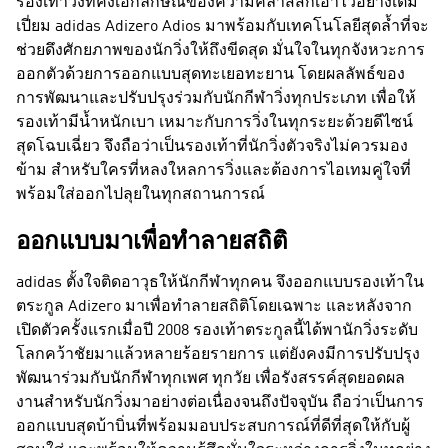
รองเท้าวิ่งที่คงเอกลักษณ์ของความคลาสสิกเอาไว้อย่างเต็ม
เปี่ยม adidas Adizero Adios มาพร้อมกับเทคโนโลยีสุดล้ำที่จะ
ช่วยดึงศักยภาพของนักวิ่งให้ถึงขีดสุด มั่นใจในทุกจังหวะการ
ออกตัวด้วยการออกแบบสุดทะเยอทะยาน โดยผลลัพธ์ของ
การพัฒนาและปรับปรุงร่วมกับนักกีฬาวิ่งทุกประเภท เพื่อให้
รองเท้ามีน้ำหนักเบา เหมาะกับการวิ่งในทุกระยะด้วยดีไซน์
สุดโฉบเฉี่ยว จึงถือว่าเป็นรองเท้าที่นักวิ่งตัวจริงไม่ควรมอง
ข้าม สำหรับใครที่หลงใหลการวิ่งและต้องการไอเทมคู่ใจที่
พร้อมใส่ออกไปลุยในทุกสถานการณ์
ออกแบบมาเพื่อทำลายสถิติ
adidas ตั้งใจติดอาวุธให้นักกีฬาทุกคน จึงออกแบบรองเท้าใน
ตระกูล Adizero มาเพื่อทำลายสถิติโดยเฉพาะ และหลังจาก
เปิดตัวครั้งแรกเมื่อปี 2008 รองเท้าตระกูลนี้ได้พานักวิ่งระดับ
โลกคว้าชัยมาแล้วหลายร้อยรายการ แต่ยังคงมีการปรับปรุง
พัฒนาร่วมกับนักกีฬาทุกเพศ ทุกวัย เพื่อรังสรรค์สุดยอดผล
งานสำหรับนักวิ่งมาอย่างต่อเนื่องจนถึงปัจจุบัน ถือว่าเป็นการ
ออกแบบสุดบ้าบิ่นที่พร้อมมอบประสบการณ์ที่ดีที่สุดให้กับผู้