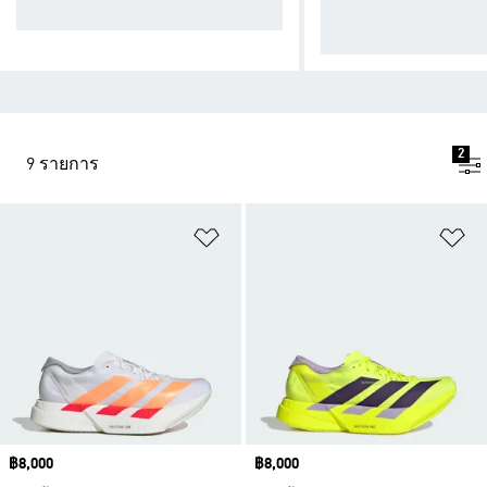
designed to break records.
d with performance-d
s.
2
9 รายการ
เพิ่มไปยังรายการสินค้าโปรด
เพ
Price
฿8,000
Price
฿8,000