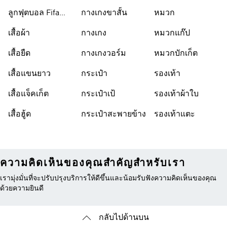
ลูกฟุตบอล Fifa
กางเกงขาสั้น
หมวก
World Cup 26™
เสื้อผ้า
กางเกง
หมวกแก๊ป
เสื้อยืด
กางเกงวอร์ม
หมวกบักเก็ต
เสื้อแขนยาว
กระเป๋า
รองเท้า
เสื้อแจ็คเก็ต
กระเป๋าเป้
รองเท้าผ้าใบ
เสื้อฮู้ด
กระเป๋าสะพายข้าง
รองเท้าแตะ
ความคิดเห็นของคุณสำคัญสำหรับเรา
เรามุ่งมั่นที่จะปรับปรุงบริการให้ดีขึ้นและน้อมรับฟังความคิดเห็นของคุณ
ด้วยความยินดี
กลับไปด้านบน