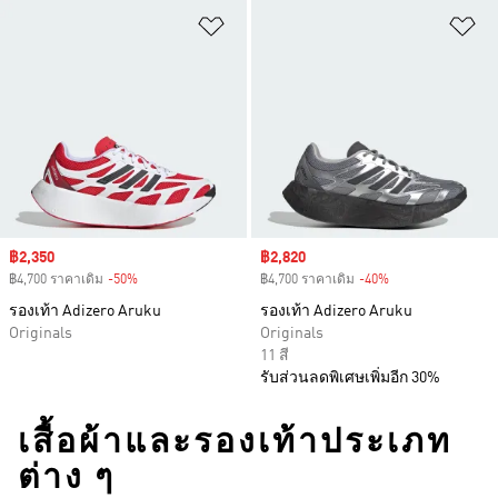
เพิ่มไปยังรายการสินค้าโปรด
เพ
Sale price
฿2,350
Sale price
฿2,820
฿4,700 ราคาเดิม
-50%
Discount
฿4,700 ราคาเดิม
-40%
Discount
รองเท้า Adizero Aruku
รองเท้า Adizero Aruku
Originals
Originals
11 สี
รับส่วนลดพิเศษเพิ่มอีก 30%
เสื้อผ้าและรองเท้าประเภท
ต่าง ๆ