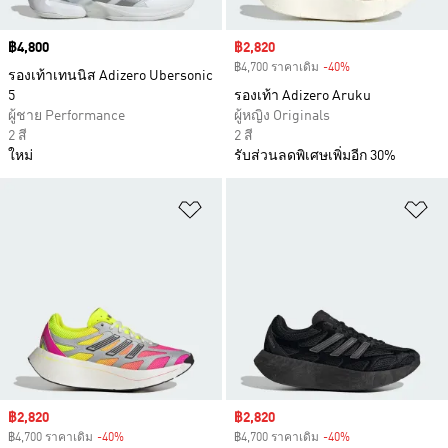
Price
฿4,800
Sale price
฿2,820
฿4,700 ราคาเดิม
-40%
Discount
รองเท้าเทนนิส Adizero Ubersonic
5
รองเท้า Adizero Aruku
ผู้ชาย Performance
ผู้หญิง Originals
2 สี
2 สี
ใหม่
รับส่วนลดพิเศษเพิ่มอีก 30%
เพิ่มไปยังรายการสินค้าโปรด
เพ
Sale price
฿2,820
Sale price
฿2,820
฿4,700 ราคาเดิม
-40%
Discount
฿4,700 ราคาเดิม
-40%
Discount