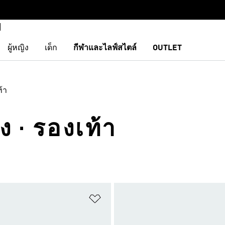
ผู้หญิง
เด็ก
กีฬาและไลฟ์สไตล์
OUTLET
้า
ิ่ง · รองเท้า
การสินค้าโปรด
เพิ่มไปยังรายการสินค้าโปรด