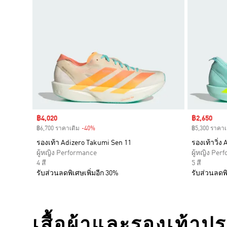
Sale price
฿4,020
Sale price
฿2,650
฿6,700 ราคาเดิม
-40%
Discount
฿5,300 ราคาเ
รองเท้า Adizero Takumi Sen 11
รองเท้าวิ่ง 
ผู้หญิง Performance
ผู้หญิง Per
4 สี
5 สี
รับส่วนลดพิเศษเพิ่มอีก 30%
รับส่วนลดพิ
เสื้อผ้าและรองเท้าป